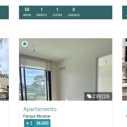
50
1
1
0
AREA
BAÑOS
DORM
GARAGE
426
239226
Apartamento
Parque Miramar
A $
36.000