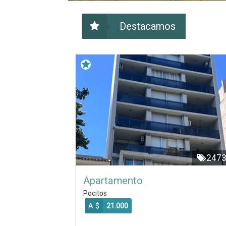
Destacamos
247
Apartamento
Pocitos
A $
21.000