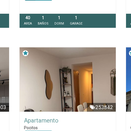
40
1
1
1
AREA
BAÑOS
DORM
GARAGE
803
253842
Apartamento
Pocitos