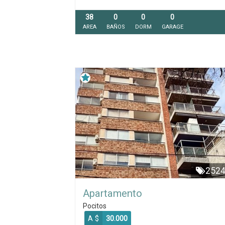
38
0
0
0
AREA
BAÑOS
DORM
GARAGE
252
Apartamento
Pocitos
A $
30.000