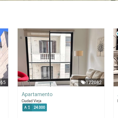
365
122082
Apartamento
Ciudad Vieja
A $
24.000