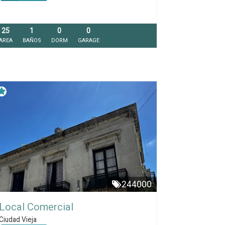
25
1
0
0
AREA
BAÑOS
DORM
GARAGE
244000
Local Comercial
Ciudad Vieja