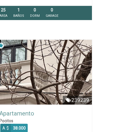
25
1
0
0
AREA
BAÑOS
DORM
GARAGE
239239
Apartamento
Pocitos
A $
38.000