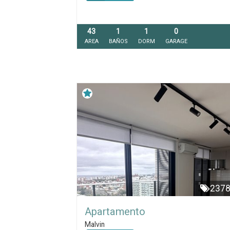
43
1
1
0
AREA
BAÑOS
DORM
GARAGE
237
Apartamento
Malvin